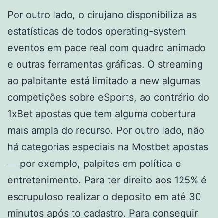
Por outro lado, o cirujano disponibiliza as
estatísticas de todos operating-system
eventos em pace real com quadro animado
e outras ferramentas gráficas. O streaming
ao palpitante está limitado a new algumas
competições sobre eSports, ao contrário do
1xBet apostas que tem alguma cobertura
mais ampla do recurso. Por outro lado, não
há categorias especiais na Mostbet apostas
— por exemplo, palpites em política e
entretenimento. Para ter direito aos 125% é
escrupuloso realizar o deposito em até 30
minutos após to cadastro. Para conseguir