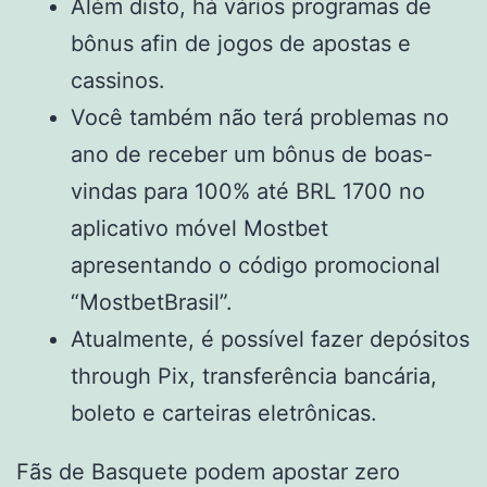
Além disto, há vários programas de
bônus afin de jogos de apostas e
cassinos.
Você também não terá problemas no
ano de receber um bônus de boas-
vindas para 100% até BRL 1700 no
aplicativo móvel Mostbet
apresentando o código promocional
“MostbetBrasil”.
Atualmente, é possível fazer depósitos
through Pix, transferência bancária,
boleto e carteiras eletrônicas.
Fãs de Basquete podem apostar zero