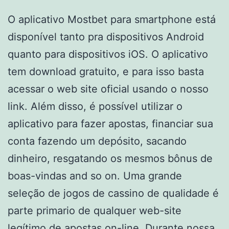
O aplicativo Mostbet para smartphone está
disponível tanto pra dispositivos Android
quanto para dispositivos iOS. O aplicativo
tem download gratuito, e para isso basta
acessar o web site oficial usando o nosso
link. Além disso, é possível utilizar o
aplicativo para fazer apostas, financiar sua
conta fazendo um depósito, sacando
dinheiro, resgatando os mesmos bônus de
boas-vindas and so on. Uma grande
seleção de jogos de cassino de qualidade é
parte primario de qualquer web-site
legítimo de apostas on-line. Durante nossa