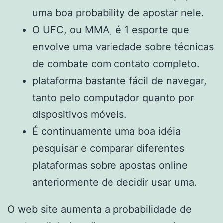
uma boa probability de apostar nele.
O UFC, ou MMA, é 1 esporte que
envolve uma variedade sobre técnicas
de combate com contato completo.
plataforma bastante fácil de navegar,
tanto pelo computador quanto por
dispositivos móveis.
É continuamente uma boa idéia
pesquisar e comparar diferentes
plataformas sobre apostas online
anteriormente de decidir usar uma.
O web site aumenta a probabilidade de