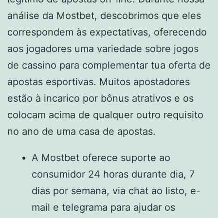
análise da Mostbet, descobrimos que eles
correspondem às expectativas, oferecendo
aos jogadores uma variedade sobre jogos
de cassino para complementar tua oferta de
apostas esportivas. Muitos apostadores
estão à incarico por bônus atrativos e os
colocam acima de qualquer outro requisito
no ano de uma casa de apostas.
A Mostbet oferece suporte ao
consumidor 24 horas durante dia, 7
dias por semana, via chat ao listo, e-
mail e telegrama para ajudar os