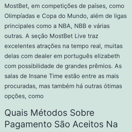
MostBet, em competições de países, como
Olimpíadas e Copa do Mundo, além de ligas
principales como a NBA, NBB e várias
outras. A seção MostBet Live traz
excelentes atrações na tempo real, muitas
delas com dealer em português elizabeth
com possibilidade de grandes prêmios. As
salas de Insane Time estão entre as mais
procuradas, mas também há outras ótimas
opções, como
Quais Métodos Sobre
Pagamento São Aceitos Na