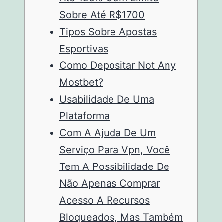
Sobre Até R$1700
Tipos Sobre Apostas
Esportivas
Como Depositar Not Any
Mostbet?
Usabilidade De Uma
Plataforma
Com A Ajuda De Um
Serviço Para Vpn, Você
Tem A Possibilidade De
Não Apenas Comprar
Acesso A Recursos
Bloqueados, Mas Também