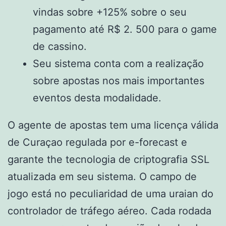
vindas sobre +125% sobre o seu
pagamento até R$ 2. 500 para o game
de cassino.
Seu sistema conta com a realização
sobre apostas nos mais importantes
eventos desta modalidade.
O agente de apostas tem uma licença válida
de Curaçao regulada por e-forecast e
garante the tecnologia de criptografia SSL
atualizada em seu sistema. O campo de
jogo está no peculiaridad de uma uraian do
controlador de tráfego aéreo. Cada rodada