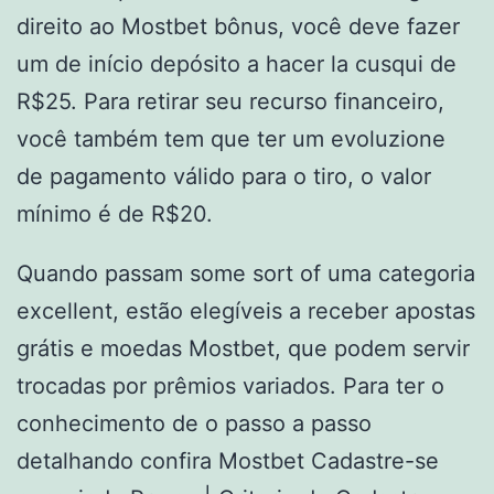
direito ao Mostbet bônus, você deve fazer
um de início depósito a hacer la cusqui de
R$25. Para retirar seu recurso financeiro,
você também tem que ter um evoluzione
de pagamento válido para o tiro, o valor
mínimo é de R$20.
Quando passam some sort of uma categoria
excellent, estão elegíveis a receber apostas
grátis e moedas Mostbet, que podem servir
trocadas por prêmios variados. Para ter o
conhecimento de o passo a passo
detalhando confira Mostbet Cadastre-se