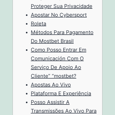
Proteger Sua Privacidade
Apostar No Cybersport
Roleta
Métodos Para Pagamento
Do Mostbet Brasil
Como Posso Entrar Em
Comunicación Com O
Serviço De Apoio Ao
Cliente” “mostbet?
Apostas Ao Vivo
Plataforma E Experiência
Posso Assistir A
Transmissões Ao Vivo Para