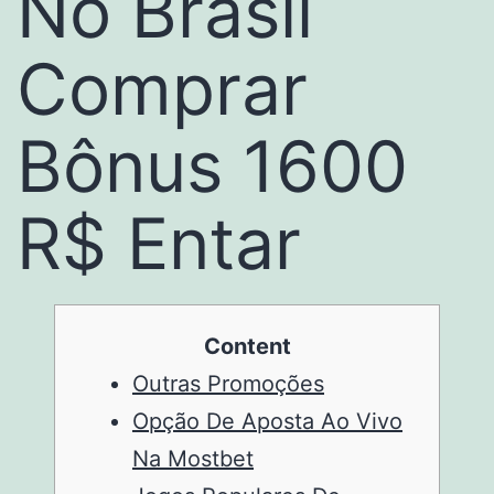
No Brasil
Comprar
Bônus 1600
R$ Entar
Content
Outras Promoções
Opção De Aposta Ao Vivo
Na Mostbet