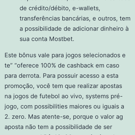
de crédito/débito, e-wallets,
transferências bancárias, e outros, tem
a possibilidade de adicionar dinheiro à
sua conta Mostbet.
Este bônus vale para jogos selecionados e
te” “oferece 100% de cashback em caso
para derrota. Para possuir acesso a esta
promoção, você tem que realizar apostas
na jogos de futebol ao vivo, systems pré-
jogo, com possibilities maiores ou iguais a
2. zero. Mas atente-se, porque o valor ag
aposta não tem a possibilidade de ser