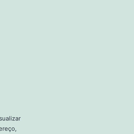
sualizar
ereço,