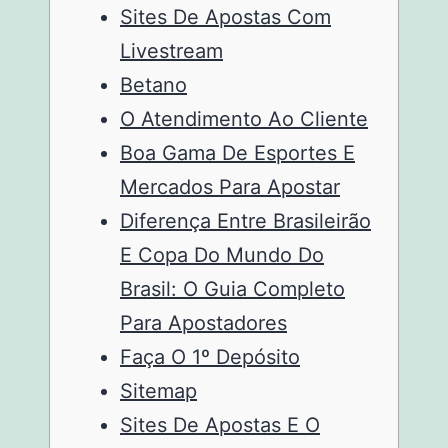
Sites De Apostas Com
Livestream
Betano
O Atendimento Ao Cliente
Boa Gama De Esportes E
Mercados Para Apostar
Diferença Entre Brasileirão
E Copa Do Mundo Do
Brasil: O Guia Completo
Para Apostadores
Faça O 1º Depósito
Sitemap
Sites De Apostas E O