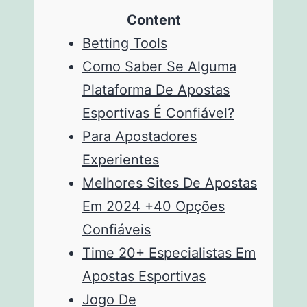
Content
Betting Tools
Como Saber Se Alguma
Plataforma De Apostas
Esportivas É Confiável?
Para Apostadores
Experientes
Melhores Sites De Apostas
Em 2024 +40 Opções
Confiáveis
Time 20+ Especialistas Em
Apostas Esportivas
Jogo De