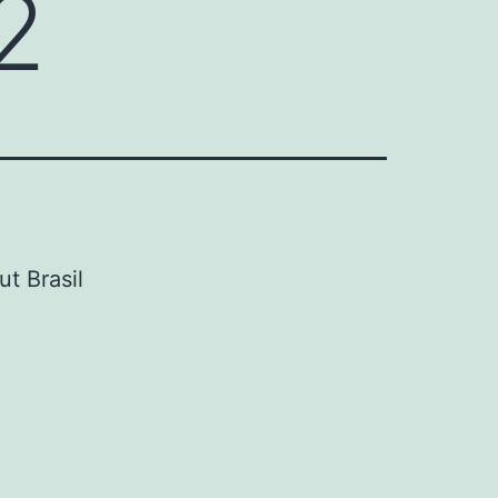
2
t Brasil