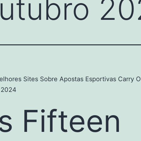
Outubro 20
lhores Sites Sobre Apostas Esportivas Carry Ou
 2024
s Fifteen