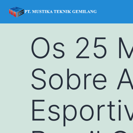
Os 25 M
Sobre 
Esporti