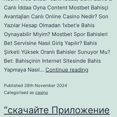
Canlı İddaa Oyna Content Mostbet Bahisçi
Avantajları Canlı Online Casino Nedir? Son
Yazılar Hesap Olmadan 1xbet’e Bahis
Oynayabilir Miyim? Mostbet Spor Bahisleri
Bet Servisine Nasıl Giriş Yapılır? Bahis
Şirketi Yüksek Oranlı Bahisler Sunuyor Mu?
Bet: Bahisçinin Internet Sitesinde Bahis
Yapmaya Nasıl…
Continue reading
Published
28th November 2024
Categorised as
casino
“скачайте Приложение