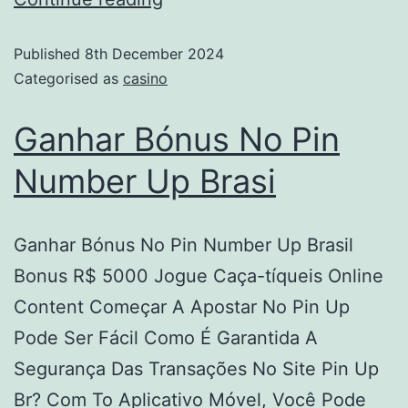
Published
8th December 2024
Categorised as
casino
Ganhar Bónus No Pin
Number Up Brasi
Ganhar Bónus No Pin Number Up Brasil
Bonus R$ 5000 Jogue Caça-tíqueis Online
Content Começar A Apostar No Pin Up
Pode Ser Fácil Como É Garantida A
Segurança Das Transações No Site Pin Up
Br? Com To Aplicativo Móvel, Você Pode