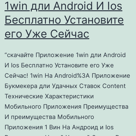
1win дли Android И Ios
Бесплатно Установите
его Уже Сейчас
“скачайте Приложение 1win дли Android
И Ios Бесплатно Установите его Уже
Сейчас! 1win На Android%3A Приложение
Букмекера дли Удачных Ставок Content
Технические Характеристики
Мобильного Приложения Преимущества
И преимущества Мобильного
Приложения 1 Вин На Андроид и Ios