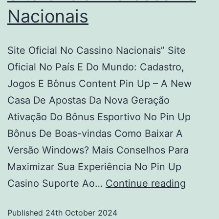
Nacionais
Site Oficial No Cassino Nacionais” Site
Oficial No País E Do Mundo: Cadastro,
Jogos E Bônus Content Pin Up – A New
Casa De Apostas Da Nova Geração
Ativação Do Bônus Esportivo No Pin Up
Bônus De Boas-vindas Como Baixar A
Versão Windows? Mais Conselhos Para
Maximizar Sua Experiência No Pin Up
Casino Suporte Ao…
Continue reading
Published
24th October 2024