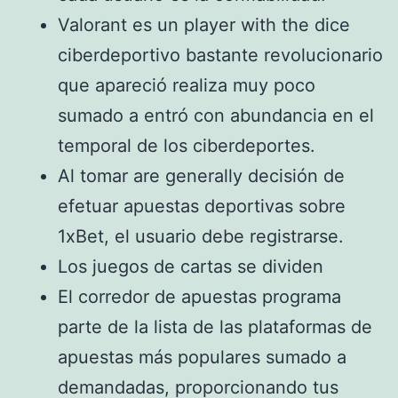
Valorant es un player with the dice
ciberdeportivo bastante revolucionario
que apareció realiza muy poco
sumado a entró con abundancia en el
temporal de los ciberdeportes.
Al tomar are generally decisión de
efetuar apuestas deportivas sobre
1xBet, el usuario debe registrarse.
Los juegos de cartas se dividen
El corredor de apuestas programa
parte de la lista de las plataformas de
apuestas más populares sumado a
demandadas, proporcionando tus