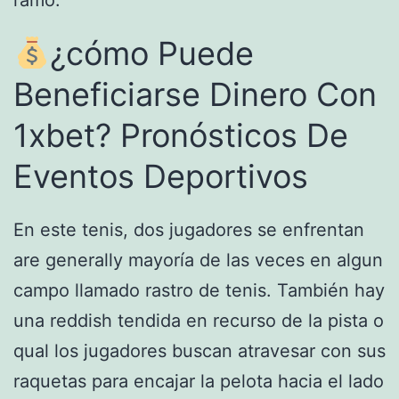
ramo.
¿cómo Puede
Beneficiarse Dinero Con
1xbet? Pronósticos De
Eventos Deportivos
En este tenis, dos jugadores se enfrentan
are generally mayoría de las veces en algun
campo llamado rastro de tenis. También hay
una reddish tendida en recurso de la pista o
qual los jugadores buscan atravesar con sus
raquetas para encajar la pelota hacia el lado