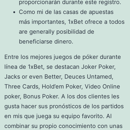
proporcionarán durante este registro.
Como mi de las casas de apuestas
más importantes, 1xBet ofrece a todos
are generally posibilidad de
beneficiarse dinero.
Entre los mejores juegos de póker durante
línea de 1xBet, se destacan Joker Poker,
Jacks or even Better, Deuces Untamed,
Three Cards, Hold’em Poker, Video Online
poker, Bonus Poker. A los dos clientes les
gusta hacer sus pronósticos de los partidos
en mis que juega su equipo favorito. Al
combinar su propio conocimiento con unas