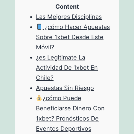
Content
Las Mejores Disciplinas
¿cómo Hacer Apuestas
Sobre 1xbet Desde Este
Móvil?
¿es Legitimate La
Actividad De 1xbet En
Chile?
Apuestas Sin Riesgo
¿cómo Puede
Beneficiarse Dinero Con
1xbet? Pronósticos De
Eventos Deportivos