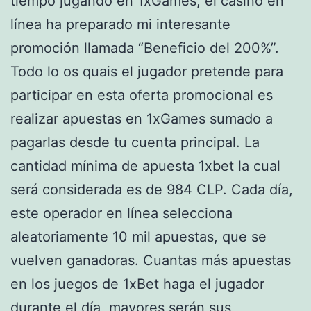
tiempo jugando en 1xGames, el casino en
línea ha preparado mi interesante
promoción llamada “Beneficio del 200%”.
Todo lo os quais el jugador pretende para
participar en esta oferta promocional es
realizar apuestas en 1xGames sumado a
pagarlas desde tu cuenta principal. La
cantidad mínima de apuesta 1xbet la cual
será considerada es de 984 CLP. Cada día,
este operador en línea selecciona
aleatoriamente 10 mil apuestas, que se
vuelven ganadoras. Cuantas más apuestas
en los juegos de 1xBet haga el jugador
durante el día, mayores serán sus