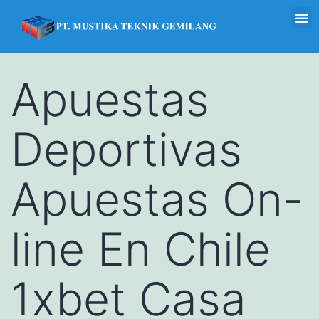
Apuestas
Deportivas
Apuestas On-
line En Chile
1xbet Casa