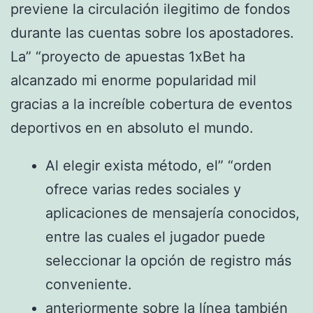
previene la circulación ilegitimo de fondos
durante las cuentas sobre los apostadores.
La” “proyecto de apuestas 1xBet ha
alcanzado mi enorme popularidad mil
gracias a la increíble cobertura de eventos
deportivos en en absoluto el mundo.
Al elegir exista método, el” “orden
ofrece varias redes sociales y
aplicaciones de mensajería conocidos,
entre las cuales el jugador puede
seleccionar la opción de registro más
conveniente.
anteriormente sobre la línea también