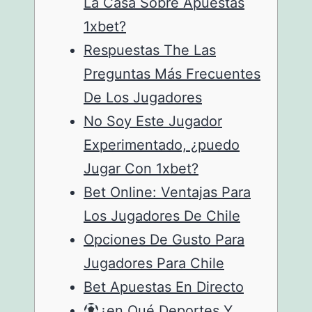
La Casa Sobre Apuestas
1xbet?
Respuestas The Las
Preguntas Más Frecuentes
De Los Jugadores
No Soy Este Jugador
Experimentado, ¿puedo
Jugar Con 1xbet?
Bet Online: Ventajas Para
Los Jugadores De Chile
Opciones De Gusto Para
Jugadores Para Chile
Bet Apuestas En Directo
¿en Qué Deportes Y