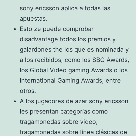
sony ericsson aplica a todas las
apuestas.
Esto ze puede comprobar
disadvantage todos los premios y
galardones the los que es nominada y
a los recibidos, como los SBC Awards,
los Global Video gaming Awards o los
International Gaming Awards, entre
otros.
A los jugadores de azar sony ericsson
les presentan categorías como
tragamonedas sobre video,
tragamonedas sobre línea clásicas de