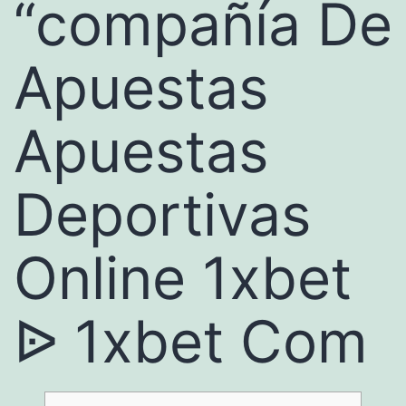
“compañía De
Apuestas
Apuestas
Deportivas
Online 1xbet
ᐉ 1xbet Com