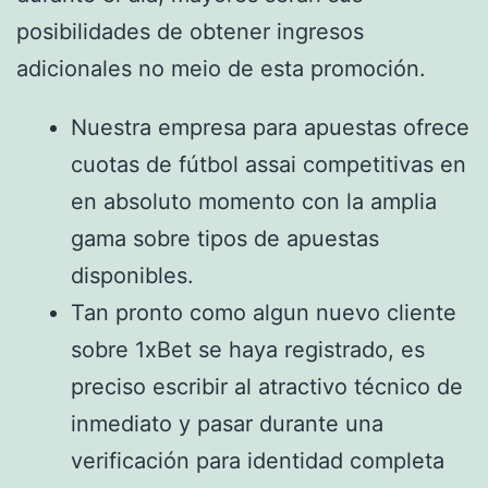
posibilidades de obtener ingresos
adicionales no meio de esta promoción.
Nuestra empresa para apuestas ofrece
cuotas de fútbol assai competitivas en
en absoluto momento con la amplia
gama sobre tipos de apuestas
disponibles.
Tan pronto como algun nuevo cliente
sobre 1xBet se haya registrado, es
preciso escribir al atractivo técnico de
inmediato y pasar durante una
verificación para identidad completa