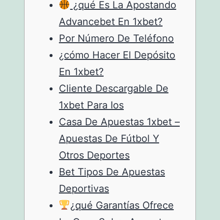
¿qué Es La Apostando
Advancebet En 1xbet?
Por Número De Teléfono
¿cómo Hacer El Depósito
En 1xbet?
Cliente Descargable De
1xbet Para Ios
Casa De Apuestas 1xbet –
Apuestas De Fútbol Y
Otros Deportes
Bet Tipos De Apuestas
Deportivas
¿qué Garantías Ofrece