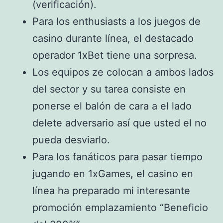
(verificación).
Para los enthusiasts a los juegos de
casino durante línea, el destacado
operador 1xBet tiene una sorpresa.
Los equipos ze colocan a ambos lados
del sector y su tarea consiste en
ponerse el balón de cara a el lado
delete adversario así que usted el no
pueda desviarlo.
Para los fanáticos para pasar tiempo
jugando en 1xGames, el casino en
línea ha preparado mi interesante
promoción emplazamiento “Beneficio