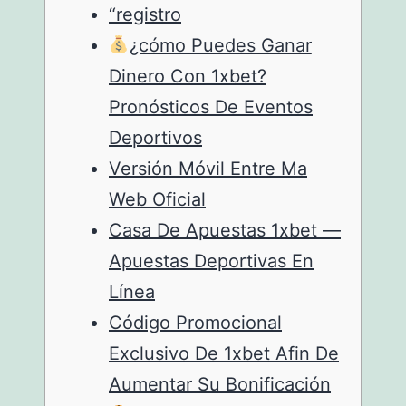
“registro
¿cómo Puedes Ganar
Dinero Con 1xbet?
Pronósticos De Eventos
Deportivos
Versión Móvil Entre Ma
Web Oficial
Casa De Apuestas 1xbet —
Apuestas Deportivas En
Línea
Código Promocional
Exclusivo De 1xbet Afin De
Aumentar Su Bonificación