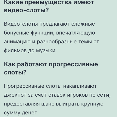
Какие преимущества имеют
видео-слоты?
Видео-слоты предлагают сложные
бонусные функции, впечатляющую
анимацию и разнообразные темы от
фильмов до музыки.
Как работают прогрессивные
слоты?
Прогрессивные слоты накапливают
джекпот за счет ставок игроков по сети,
предоставляя шанс выиграть крупную
сумму денег.