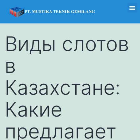
Виды слотов
в
Казахстане:
Какие
предлагает