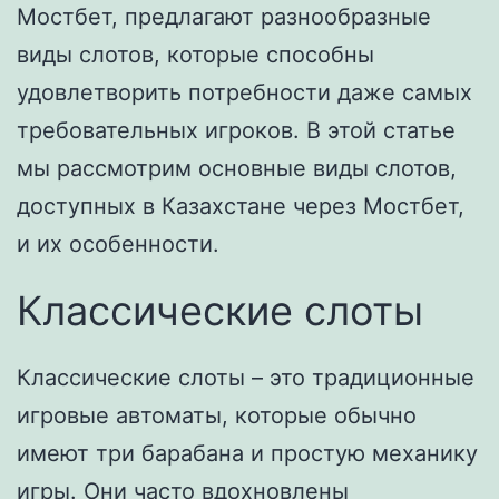
Мостбет, предлагают разнообразные
виды слотов, которые способны
удовлетворить потребности даже самых
требовательных игроков. В этой статье
мы рассмотрим основные виды слотов,
доступных в Казахстане через Мостбет,
и их особенности.
Классические слоты
Классические слоты – это традиционные
игровые автоматы, которые обычно
имеют три барабана и простую механику
игры. Они часто вдохновлены