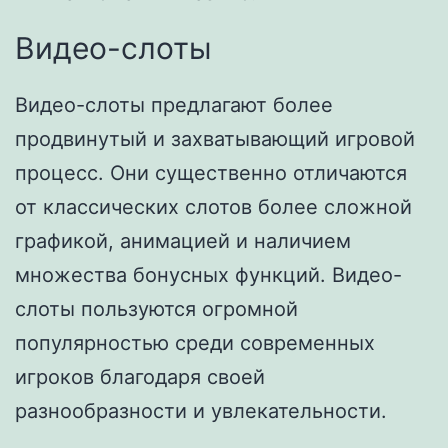
Видео-слоты
Видео-слоты предлагают более
продвинутый и захватывающий игровой
процесс. Они существенно отличаются
от классических слотов более сложной
графикой, анимацией и наличием
множества бонусных функций. Видео-
слоты пользуются огромной
популярностью среди современных
игроков благодаря своей
разнообразности и увлекательности.