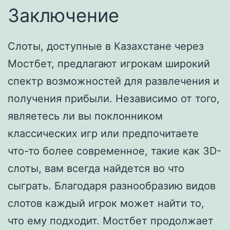
Заключение
Слоты, доступные в Казахстане через
Мостбет, предлагают игрокам широкий
спектр возможностей для развлечения и
получения прибыли. Независимо от того,
являетесь ли вы поклонником
классических игр или предпочитаете
что-то более современное, такие как 3D-
слоты, вам всегда найдется во что
сыграть. Благодаря разнообразию видов
слотов каждый игрок может найти то,
что ему подходит. Мостбет продолжает