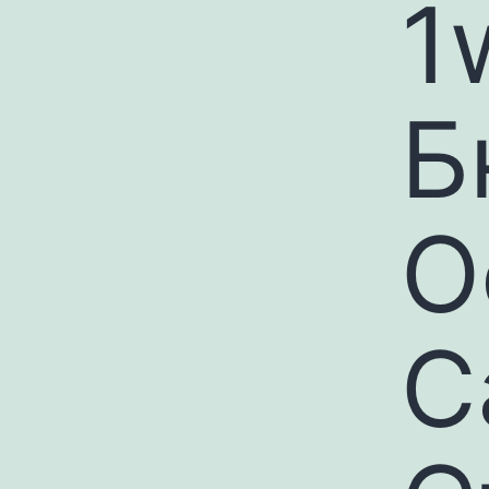
1
Б
О
С