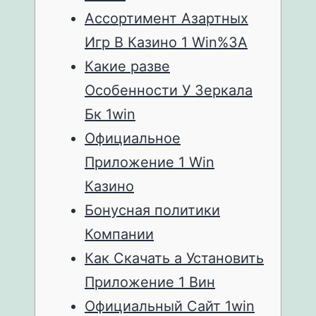
Ассортимент Азартных
Игр В Казино 1 Win%3A
Какие разве
Особенности У Зеркала
Бк 1win
Официальное
Приложение 1 Win
Казино
Бонусная политики
Компании
Как Скачать а Установить
Приложение 1 Вин
Официальный Сайт 1win