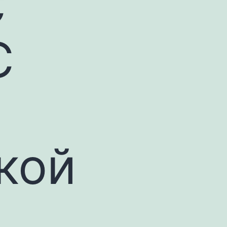
C
C
кой