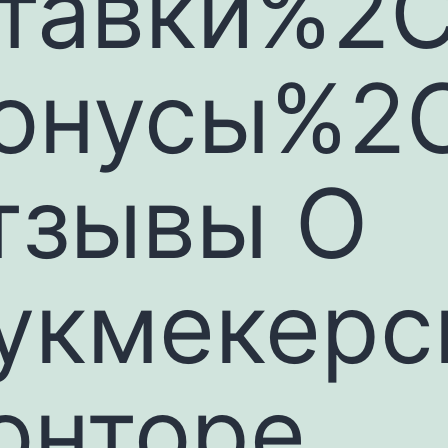
тавки%2
онусы%2
тзывы О
укмекерс
онторе