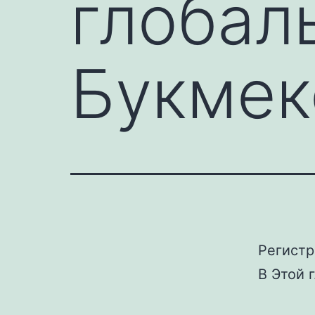
глобал
Букмек
Регистр
В Этой 