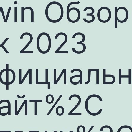
win Обзор
к 2023
фициаль
айт%2C