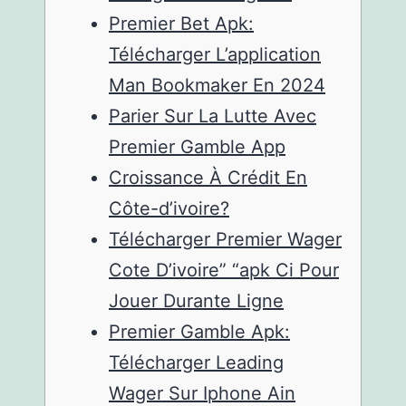
Premier Bet Apk:
Télécharger L’application
Man Bookmaker En 2024
Parier Sur La Lutte Avec
Premier Gamble App
Croissance À Crédit En
Côte-d’ivoire?
Télécharger Premier Wager
Cote D’ivoire” “apk Ci Pour
Jouer Durante Ligne
Premier Gamble Apk:
Télécharger Leading
Wager Sur Iphone Ain