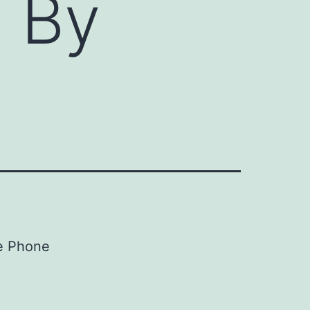
 By
le Phone