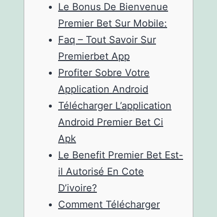
Le Bonus De Bienvenue
Premier Bet Sur Mobile:
Faq – Tout Savoir Sur
Premierbet App
Profiter Sobre Votre
Application Android
Télécharger L’application
Android Premier Bet Ci
Apk
Le Benefit Premier Bet Est-
il Autorisé En Cote
D’ivoire?
Comment Télécharger