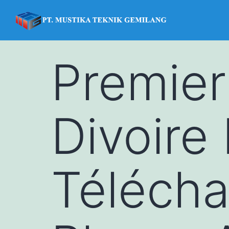
Premier
Divoire
Télécha