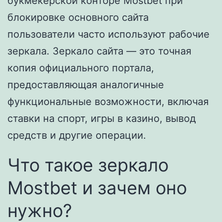
букмекерской конторе Mostbet при
блокировке основного сайта
пользователи часто используют рабочие
зеркала. Зеркало сайта — это точная
копия официального портала,
предоставляющая аналогичные
функциональные возможности, включая
ставки на спорт, игры в казино, вывод
средств и другие операции.
Что такое зеркало
Mostbet и зачем оно
нужно?