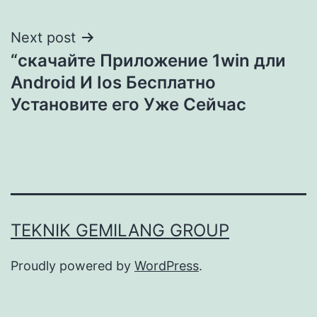
Next post
“скачайте Приложение 1win дли
Android И Ios Бесплатно
Установите его Уже Сейчас
TEKNIK GEMILANG GROUP
Proudly powered by
WordPress
.