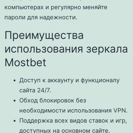
компьютерах и регулярно меняйте
пароли для надежности.
Преимущества
использования зеркала
Mostbet
Доступ к аккаунту и функционалу
сайта 24/7.
Обход блокировок без
необходимости использования VPN.
Поддержка всех видов ставок и игр,
доступных на основном сайте.