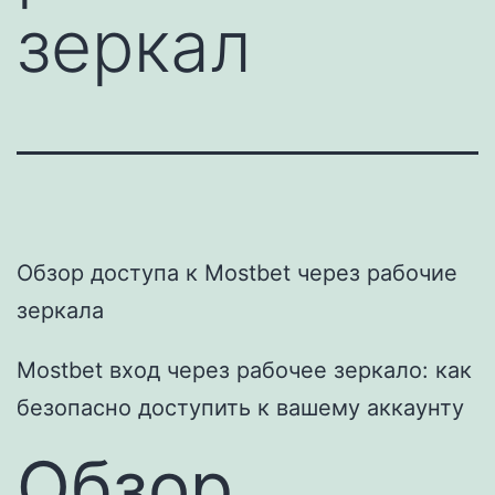
зеркал
Обзор доступа к Mostbet через рабочие
зеркала
Mostbet вход через рабочее зеркало: как
безопасно доступить к вашему аккаунту
Обзор