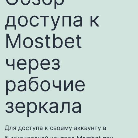
доступа к
Mostbet
через
рабочие
зеркала
Для доступа к своему аккаунту в