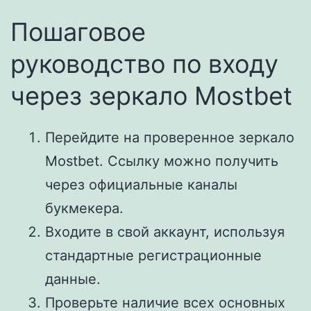
Пошаговое
руководство по входу
через зеркало Mostbet
Перейдите на проверенное зеркало
Mostbet. Ссылку можно получить
через официальные каналы
букмекера.
Входите в свой аккаунт, используя
стандартные регистрационные
данные.
Проверьте наличие всех основных