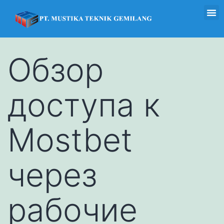
Обзор
доступа к
Mostbet
через
рабочие