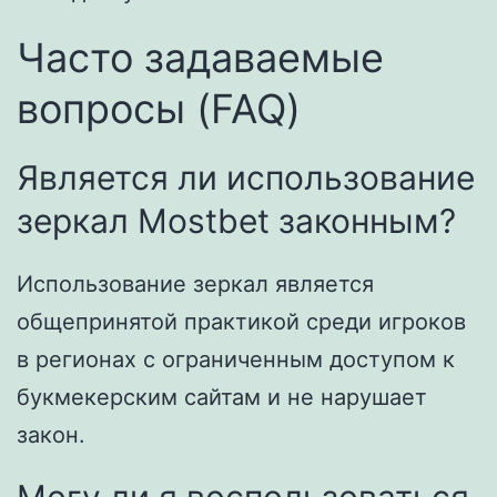
Часто задаваемые
вопросы (FAQ)
Является ли использование
зеркал Mostbet законным?
Использование зеркал является
общепринятой практикой среди игроков
в регионах с ограниченным доступом к
букмекерским сайтам и не нарушает
закон.