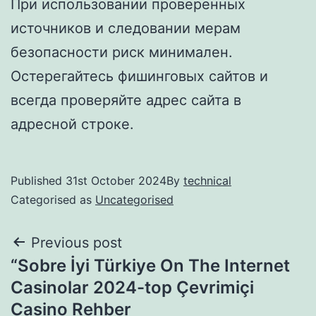
При использовании проверенных
источников и следовании мерам
безопасности риск минимален.
Остерегайтесь фишинговых сайтов и
всегда проверяйте адрес сайта в
адресной строке.
Published
31st October 2024
By
technical
Categorised as
Uncategorised
Previous post
“Sobre İyi Türkiye On The Internet
Casinolar 2024-top Çevrimiçi
Casino Rehber