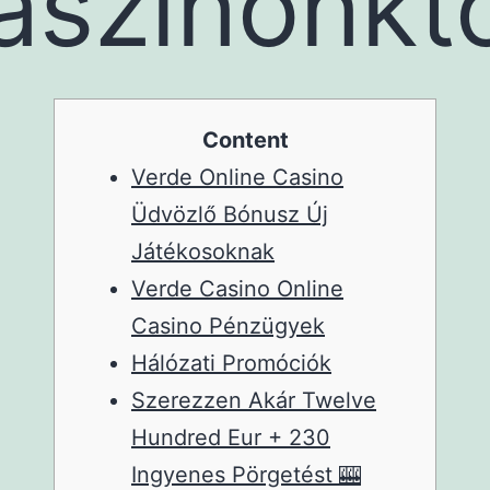
aszinónktó
Content
Verde Online Casino
Üdvözlő Bónusz Új
Játékosoknak
Verde Casino Online
Casino Pénzügyek
Hálózati Promóciók
Szerezzen Akár Twelve
Hundred Eur + 230
Ingyenes Pörgetést 🎰