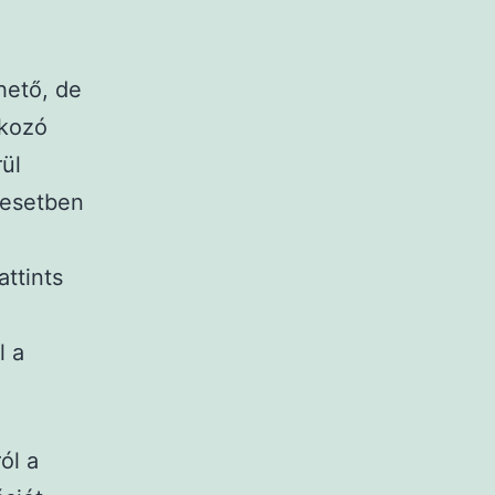
hető, de
tkozó
ül
 esetben
ttints
l a
ól a