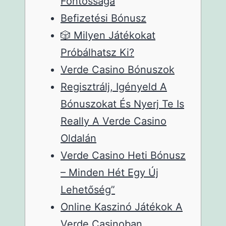
Fontossága
Befizetési Bónusz
🎲 Milyen Játékokat
Próbálhatsz Ki?
Verde Casino Bónuszok
Regisztrálj, Igényeld A
Bónuszokat És Nyerj Te Is
Really A Verde Casino
Oldalán
Verde Casino Heti Bónusz
– Minden Hét Egy Új
Lehetőség”
Online Kaszinó Játékok A
Verde Casinoban