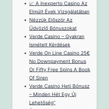
📈 A Inexperto Casino Az
Elmúlt Évek Vizsgálatában
Nézzük Először Az
Üdvözlő Bónuszokat
Verde Casino – Gyakran
Ismételt Kérdések
Verde On Line Casino 25€
No Downpayment Bonus
Or Fifty Free Spins A Book
Of Siren
Verde Casino Heti Bónusz
– Minden Hét Egy Új
Lehetőség”