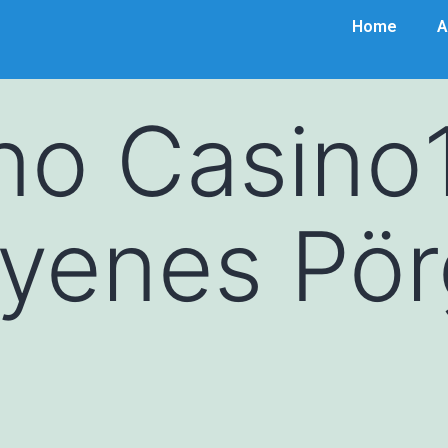
Home
A
o Casino️
yenes Pör