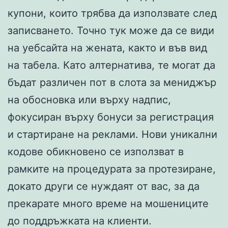
купони, които трябва да използвате след
записването. Точно тук може да се види
на уебсайта на жената, както и във вид
на табела. Като алтернатива, те могат да
бъдат различен пот в слота за мениджър
на обосновка или върху надпис,
фокусиран върху бонуси за регистрация
и стартиране на реклами. Нови уникални
кодове обикновено се използват в
рамките на процедурата за протезиране,
докато други се нуждаят от вас, за да
прекарате много време на мошениците
до поддръжката на клиенти.