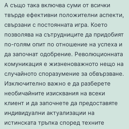
A също така включва суми от всички
твърде ефективни положителни аспекти,
свързани с постоянната игра. Което
позволява на сътрудниците да придобият
по-голям опит по отношение на успеха и
да започнат одобрение. Революционната
комуникация е жизненоважното нещо на
случайното споразумение за обвързване.
Изключително важно е да разберете
необичайните изисквания на всеки
клиент и да започнете да предоставяте
индивидуални актуализации на
истинската тръпка според техните