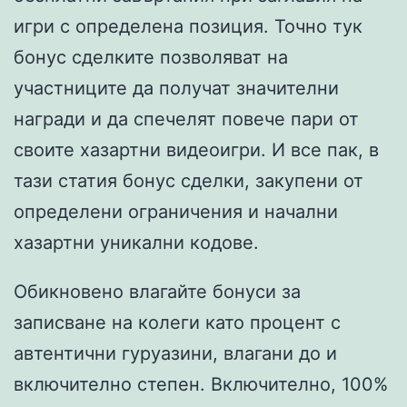
игри с определена позиция. Точно тук
бонус сделките позволяват на
участниците да получат значителни
награди и да спечелят повече пари от
своите хазартни видеоигри. И все пак, в
тази статия бонус сделки, закупени от
определени ограничения и начални
хазартни уникални кодове.
Обикновено влагайте бонуси за
записване на колеги като процент с
автентични гуруазини, влагани до и
включително степен. Включително, 100%