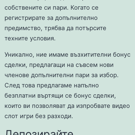
собствените си пари. Когато се
регистрирате за допълнително
предимство, трябва да потърсите
техните условия.
Уникално, ние имаме възхитителни бонус
сделки, предлагащи на съвсем нови
членове допълнителни пари за избор.
След това предлагаме напълно
безплатни въртящи се бонус сделки,
които ви позволяват да изпробвате видео
слот игри без разходи.
Депозирайте