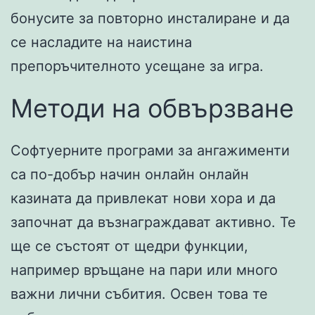
бонусите за повторно инсталиране и да
се насладите на наистина
препоръчителното усещане за игра.
Методи на обвързване
Софтуерните програми за ангажименти
са по-добър начин онлайн онлайн
казината да привлекат нови хора и да
започнат да възнаграждават активно. Те
ще се състоят от щедри функции,
например връщане на пари или много
важни лични събития. Освен това те