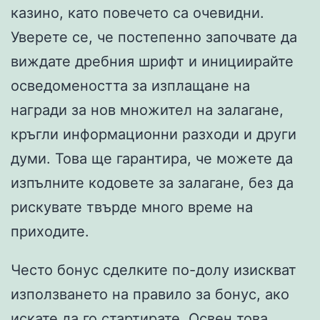
казино, като повечето са очевидни.
Уверете се, че постепенно започвате да
виждате дребния шрифт и инициирайте
осведомеността за изплащане на
награди за нов множител на залагане,
кръгли информационни разходи и други
думи. Това ще гарантира, че можете да
изпълните кодовете за залагане, без да
рискувате твърде много време на
приходите.
Често бонус сделките по-долу изискват
използването на правило за бонус, ако
искате да го стартирате. Освен това