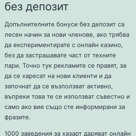
без депозит
Допълнителните бонуси без депозит са
лесен начин за нови членове, ако трябва
да експериментирате с онлайн казино,
без да застрашавате част от техните
пари. Точно тук рекламите се правят, за
да се харесат на нови клиенти и да
започнат да се възползват активно,
въпреки това те се използват съвестно и
само ако вие също сте информирани за
фразите.
1000 заведения за хазарт даряват онлайн