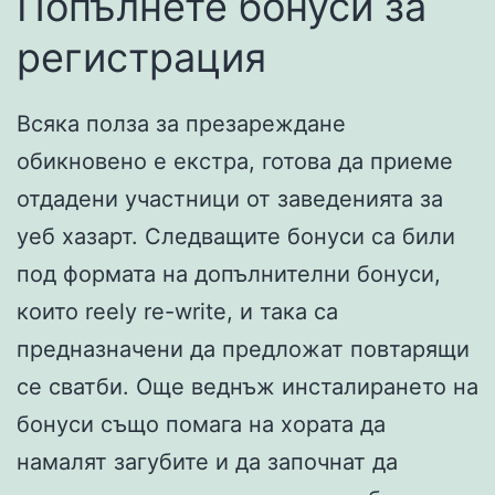
Попълнете бонуси за
регистрация
Всяка полза за презареждане
обикновено е екстра, готова да приеме
отдадени участници от заведенията за
уеб хазарт. Следващите бонуси са били
под формата на допълнителни бонуси,
които reely re-write, и така са
предназначени да предложат повтарящи
се сватби. Още веднъж инсталирането на
бонуси също помага на хората да
намалят загубите и да започнат да