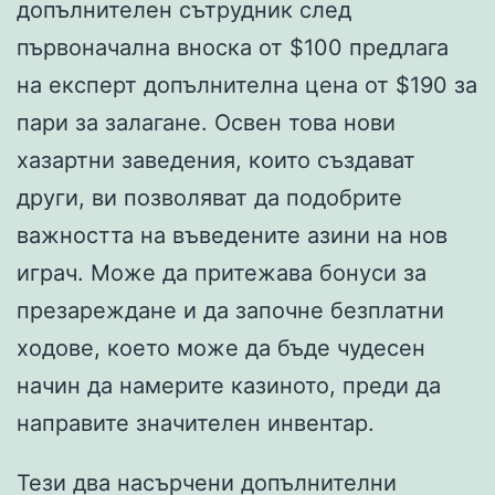
допълнителен сътрудник след
първоначална вноска от $100 предлага
на експерт допълнителна цена от $190 за
пари за залагане. Освен това нови
хазартни заведения, които създават
други, ви позволяват да подобрите
важността на въведените азини на нов
играч. Може да притежава бонуси за
презареждане и да започне безплатни
ходове, което може да бъде чудесен
начин да намерите казиното, преди да
направите значителен инвентар.
Тези два насърчени допълнителни