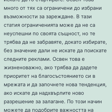
много от тях са ограничени до избрани
възможности за зареждане. В тази
статия ограниченията може да не са
неуспешни по своята същност, но те
трябва да не забравяте, докато избирате,
без значение дали не искате да поискате
следните реклами. Освен това е
жизненоважно, ако трябва да дадете
приоритет на благосъстоянието си в
мрежата и да започнете нова тенденция,
ако искате да надхвърлите ново
разрешение за залагане. По този начин
можете да подобрите важността на