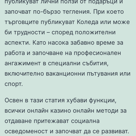
публикуват лични ползи от подаръци и
започват по-бързо тегления. При което
търговците публикуват Коледа или може
би трудности – според положителни
аспекти. Като насока забавно време за
работа и започване на професионален
ангажимент в специални събития,
включително ваканционни пътувания или
спорт.
Освен в тази статия хубави функции,
всички онлайн казино онлайн методи за
отдаване притежават социална
осведоменост и започват да се развиват.