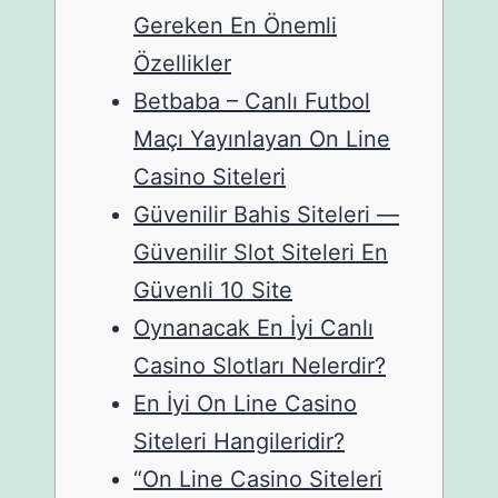
Gereken En Önemli
Özellikler
Betbaba – Canlı Futbol
Maçı Yayınlayan On Line
Casino Siteleri
Güvenilir Bahis Siteleri —
Güvenilir Slot Siteleri En
Güvenli 10 Site
Oynanacak En İyi Canlı
Casino Slotları Nelerdir?
En İyi On Line Casino
Siteleri Hangileridir?
“On Line Casino Siteleri