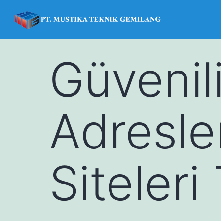
Güvenili
Adresler
Siteleri