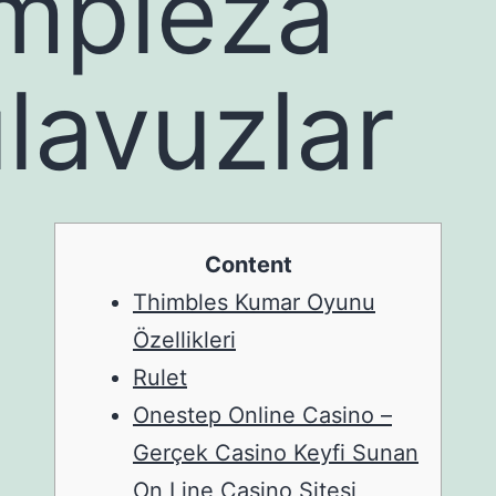
mpieza
ılavuzlar
Content
Thimbles Kumar Oyunu
Özellikleri
Rulet
Onestep Online Casino –
Gerçek Casino Keyfi Sunan
On Line Casino Sitesi