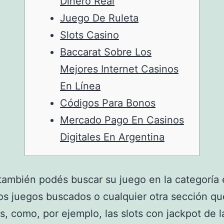
Dinero Real
Juego De Ruleta
Slots Casino
Baccarat Sobre Los
Mejores Internet Casinos
En Línea
Códigos Para Bonos
Mercado Pago En Casinos
Digitales En Argentina
también podés buscar su juego en la categoría 
los juegos buscados o cualquier otra sección qu
s, como, por ejemplo, las slots con jackpot de l