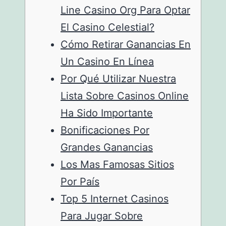
Line Casino Org Para Optar
El Casino Celestial?
Cómo Retirar Ganancias En
Un Casino En Línea
Por Qué Utilizar Nuestra
Lista Sobre Casinos Online
Ha Sido Importante
Bonificaciones Por
Grandes Ganancias
Los Mas Famosas Sitios
Por País
Top 5 Internet Casinos
Para Jugar Sobre