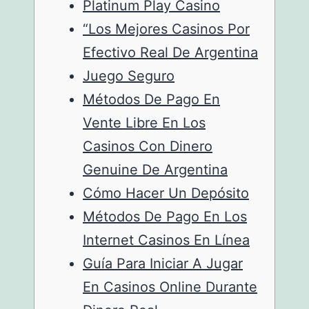
Platinum Play Casino
“Los Mejores Casinos Por
Efectivo Real De Argentina
Juego Seguro
Métodos De Pago En
Vente Libre En Los
Casinos Con Dinero
Genuine De Argentina
Cómo Hacer Un Depósito
Métodos De Pago En Los
Internet Casinos En Línea
Guía Para Iniciar A Jugar
En Casinos Online Durante