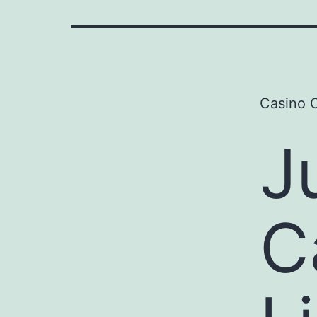
Casino O
J
C