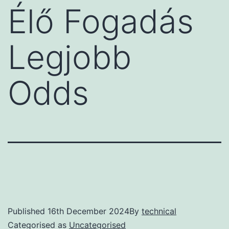
Élő Fogadás
Legjobb
Odds
Published
16th December 2024
By
technical
Categorised as
Uncategorised