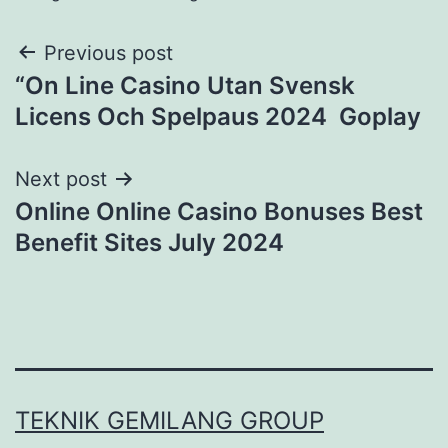
Previous post
“On Line Casino Utan Svensk
Licens Och Spelpaus 2024 ️ Goplay
Next post
Online Online Casino Bonuses Best
Benefit Sites July 2024
TEKNIK GEMILANG GROUP